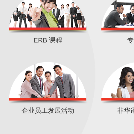
汇纵专业发展中心(粉岭)
|
详情
职业治疗助理基础证书
汇纵专业发展中心(马鞍山)
|
详
ERB 课程
专
虚拟制作（虚拟场景动画制作技
书（兼读制）
香港知专设计学院
|
详情
3D 打印技术II 证书（兼读制）
职业训练局九龙湾大楼
|
详情
企业员工发展活动
非华