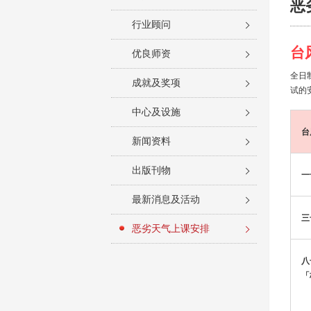
恶
行业顾问
台
优良师资
全日
成就及奖项
试的
中心及设施
台
新闻资料
出版刊物
一
最新消息及活动
三
恶劣天气上课安排
八
「