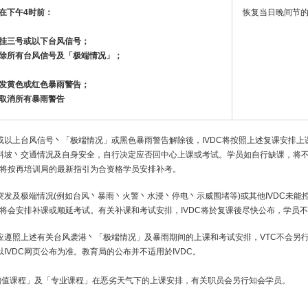
在下午4时前：
恢复当日晚间节
挂三号或以下台风信号；
除所有台风信号及「极端情况」
；
发黄色或红色暴雨警告；
取消所有暴雨警告
或以上台风信号丶「极端情况」或黑色暴雨警告解除後，IVDC将按照上述复课安排
斜坡丶交通情况及自身安全，自行决定应否回中心上课或考试。学员如自行缺课，将
DC将按再培训局的最新指引为合资格学员安排补考。
突发及极端情况(例如台风丶暴雨丶火警丶水浸丶停电丶示威围堵等)或其他IVDC未
DC将会安排补课或顺延考试。有关补课和考试安排，IVDC将於复课後尽快公布，学员
应遵照上述有关台风袭港丶「极端情况」及暴雨期间的上课和考试安排，VTC不会另
以IVDC网页公布为准。教育局的公布并不适用於IVDC。
「增值课程」及「专业课程」在恶劣天气下的上课安排，有关职员会另行知会学员。