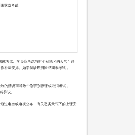
的课堂或考试
上课或考试。学员应考虑当时个别地区的天气丶路
不作补课安排。如学员缺席测验或期末考试，
能控制的情况而导致个别班别停课或取消考试，
不得异议。
行透过电台或电视公布，有关恶劣天气下的上课安