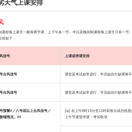
劣天气上课安排
风
制课程每上课天一般有两节课，上下午各一节。半日及晚间制课程每上课天只有一节
安排如下：
风信号
上课或停课安排
号台风信号
课堂及考试如常进行，学员如自行缺课将不
号台风信号
课堂及考试如常进行，学员如自行缺课将不
(a)
号预警#／八号或以上台风信号／
在上午6时15分至11时前发出或仍然悬
极端情况」##
上午节课堂停课丶考试取消