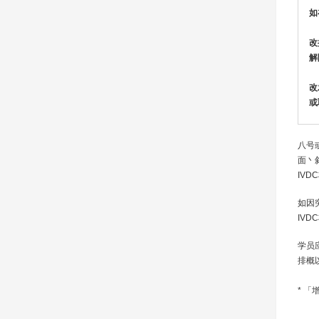
如
改
解
改
或
八号
面丶
IV
如因
IV
学员
排概
* 