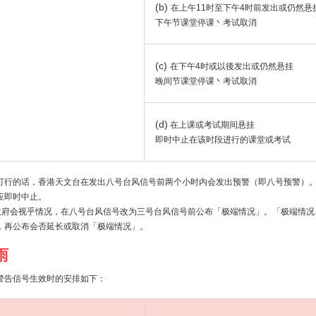
(b)
在上午11时至下午4时前发出或仍然悬
下午节课堂停课丶考试取消
(c)
在下午4时或以後发出或仍然悬挂
晚间节课堂停课丶考试取消
(d)
在上课或考试期间悬挂
即时中止在该时段进行的课堂或考试
可行的话，香港天文台在发出八号台风信号前两个小时内会发出预警（即八号预警）
应即时中止。
政府会视乎情况，在八号台风信号改为三号台风信号前公布「极端情况」。「极端情况
，再公布会否延长或取消「极端情况」。
雨
警告信号生效时的安排如下：