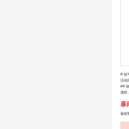
#
如
活动
##
满前
暴
暴雨