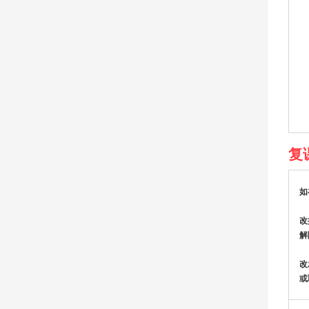
复
如
改
解
改
或