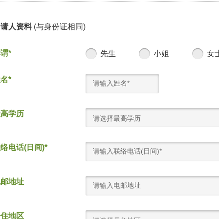
申请人资料
(与身份证相同)
谓*
先生
小姐
女
名*
最高学历
请选择最高学历
络电话(日间)*
电邮地址
居住地区