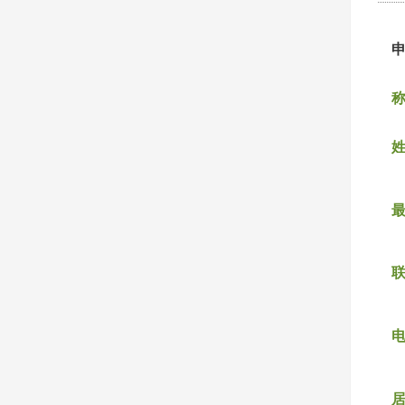
称
姓
联