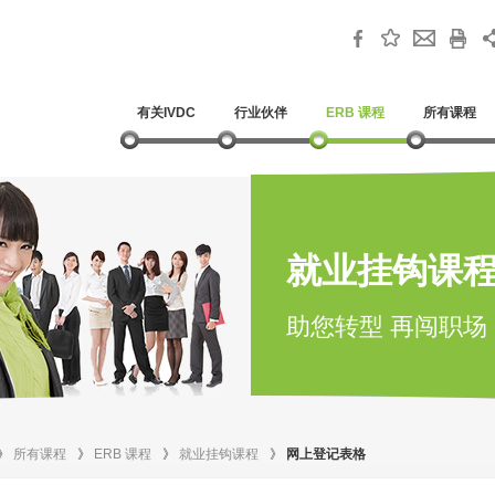
有关IVDC
行业伙伴
ERB 课程
所有课程
就业挂钩课
助您转型 再闯职场
》
所有课程
》
ERB 课程
》
就业挂钩课程
》
网上登记表格