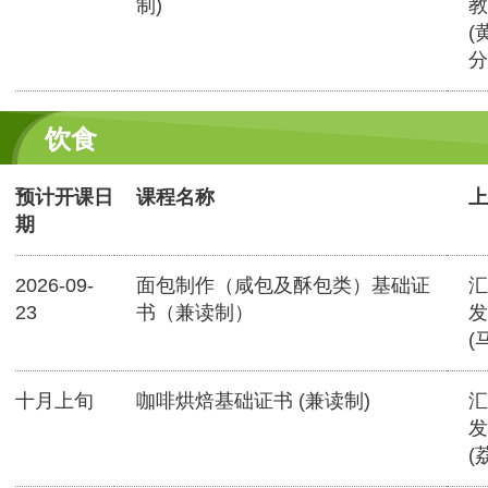
制)
教
(
分
饮食
预计开课日
课程名称
上
期
2026-09-
面包制作（咸包及酥包类）基础证
汇
23
书（兼读制）
发
(
十月上旬
咖啡烘焙基础证书 (兼读制)
汇
发
(