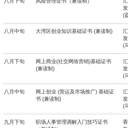
八月下旬
风险管理证书（兼读制）
汇
发
(
八月中旬
大湾区创业知识基础证书 (兼读制)
汇
发
(
八月下旬
网上商业(社交网络营销)基础证书
汇
(兼读制)
发
(
八月中旬
网上创业 (营运及市场推广) 基础证
汇
书 (兼读制)
发
(
九月下旬
职场人事管理调解入门技巧证书
香