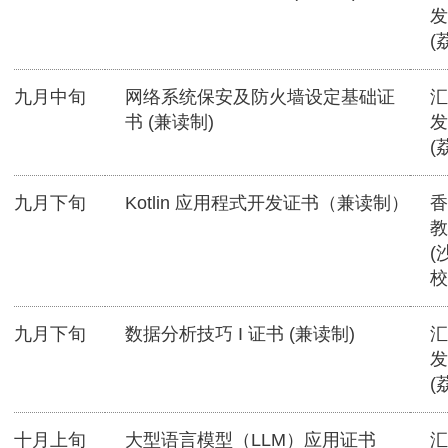
发
(
九月中旬
网络系统保安及防火墙设定基础证
汇
书 (兼读制)
发
(
九月下旬
Kotlin 应用程式开发证书（兼读制）
香
教
(
校
九月下旬
数据分析技巧 I 证书 (兼读制)
汇
发
(
十月上旬
大型语言模型（LLM）应用证书
汇