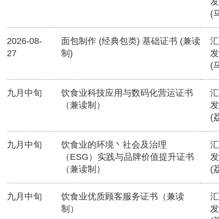
发
(
2026-08-
面包制作 (经典包类) 基础证书 (兼读
汇
27
制)
发
(
九月中旬
饮食业科技应用与数码化营运证书
汇
（兼读制）
发
(
九月中旬
饮食业的环境丶社会及治理
汇
（ESG）实践与品牌价值提升证书
发
（兼读制）
(
九月中旬
饮食业优质顾客服务证书（兼读
汇
制）
发