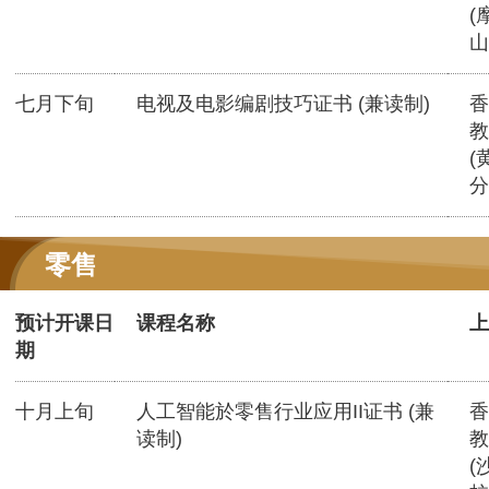
(
山
七月下旬
电视及电影编剧技巧证书 (兼读制)
香
教
(
分
零售
预计开课日
课程名称
上
期
十月上旬
人工智能於零售行业应用II证书 (兼
香
读制)
教
(