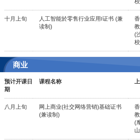
校
十月上旬
人工智能於零售行业应用I证书 (兼
香
读制)
教
(
校
商业
预计开课日
课程名称
上
期
八月上旬
网上商业(社交网络营销)基础证书
香
(兼读制)
教
(
山