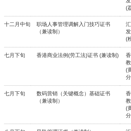
发
(
十二月中旬
职场人事管理调解入门技巧证书
汇
（兼读制）
发
(
七月下旬
香港商业法例(劳工法)证书 (兼读制)
香
教
(
分
七月下旬
数码营销（关键概念）基础证书
香
（兼读制）
教
(
分