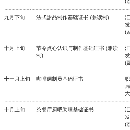
(
九月下旬
法式甜品制作基础证书 (兼读制)
汇
发
(
十月上旬
节令点心认识与制作基础证书 (兼读
汇
制)
发
(
十一月上旬
咖啡调制员基础证书
职
局
大
十月上旬
茶餐厅厨吧助理基础证书
汇
发
(