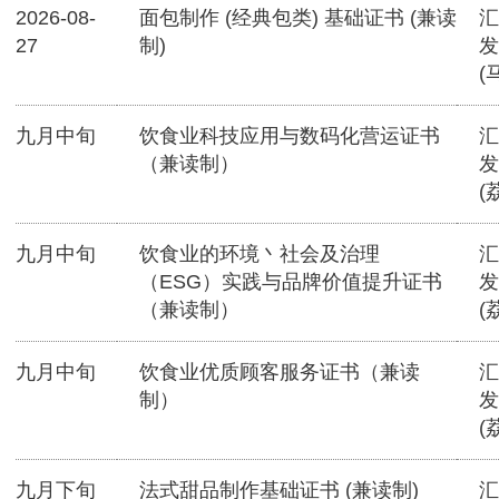
2026-08-
面包制作 (经典包类) 基础证书 (兼读
汇
27
制)
发
(
九月中旬
饮食业科技应用与数码化营运证书
汇
（兼读制）
发
(
九月中旬
饮食业的环境丶社会及治理
汇
（ESG）实践与品牌价值提升证书
发
（兼读制）
(
九月中旬
饮食业优质顾客服务证书（兼读
汇
制）
发
(
九月下旬
法式甜品制作基础证书 (兼读制)
汇