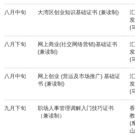
八月中旬
大湾区创业知识基础证书 (兼读制)
汇
发
(
八月下旬
网上商业(社交网络营销)基础证书
汇
(兼读制)
发
(
八月中旬
网上创业 (营运及市场推广) 基础证
汇
书 (兼读制)
发
(
九月下旬
职场人事管理调解入门技巧证书
香
（兼读制）
教
(
山