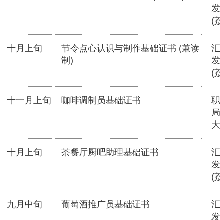
发
(
十月上旬
节令点心认识与制作基础证书 (兼读
汇
制)
发
(
十一月上旬
咖啡调制员基础证书
职
局
大
十月上旬
茶餐厅厨吧助理基础证书
汇
发
(
九月中旬
葡萄酒推广员基础证书
汇
发