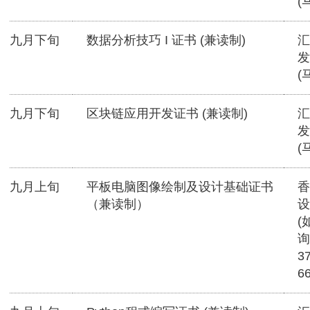
(
九月下旬
数据分析技巧 I 证书 (兼读制)
汇
发
(
九月下旬
区块链应用开发证书 (兼读制)
汇
发
(
九月上旬
平板电脑图像绘制及设计基础证书
香
（兼读制）
设
(
询
3
6