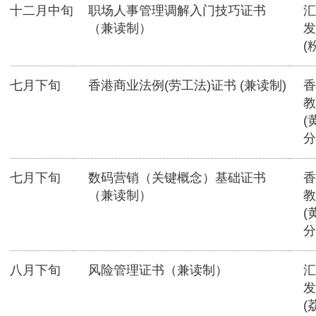
十二月中旬
职场人事管理调解入门技巧证书
汇
（兼读制）
发
(
七月下旬
香港商业法例(劳工法)证书 (兼读制)
香
教
(
分
七月下旬
数码营销（关键概念）基础证书
香
（兼读制）
教
(
分
八月下旬
风险管理证书（兼读制）
汇
发
(