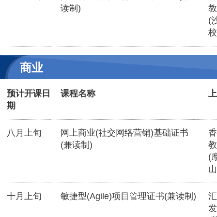
读制)
教
(
校
商业
预计开课日
课程名称
上
期
八月上旬
网上商业(社交网络营销)基础证书
香
(兼读制)
教
(
山
十月上旬
敏捷型(Agile)项目管理证书(兼读制)
汇
发