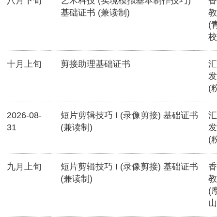
八月下旬
艺术科技 (实境模拟基本制作技巧)
香
基础证书 (兼读制)
教
(
校
十月上旬
剪接助理基础证书
汇
发
(
2026-08-
短片剪辑技巧 I (录像剪接) 基础证书
汇
31
(兼读制)
发
(
九月上旬
短片剪辑技巧 I (录像剪接) 基础证书
香
(兼读制)
教
(
山