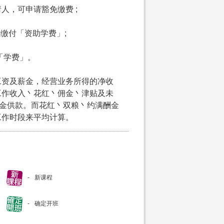
请人，可申请豁免缴费 ;
申请缴付「资助学费」;
付「学费」。
工资及薪金，经营业务所得的净收
工作收入丶花红丶佣金丶津贴及未
积金供款。而花红丶双粮丶约满酬金
工作时段来平均计算。
新课程
确定开班