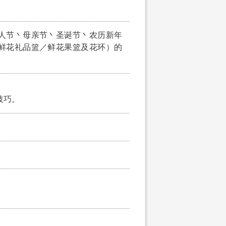
人节丶母亲节丶圣诞节丶农历新年
鲜花礼品篮／鲜花果篮及花环）的
技巧。