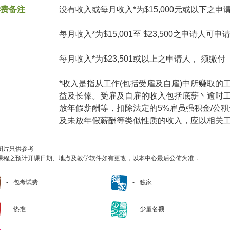
学费备注
没有收入或每月收入*为$15,000元或以下之申
每月收入*为$15,001至 $23,500之申请人可
每月收入*为$23,501或以上之申请人， 须缴
*收入是指从工作(包括受雇及自雇)中所赚取的
益及长俸。受雇及自雇的收入包括底薪丶逾时
放年假薪酬等，扣除法定的5%雇员强积金/公
及未放年假薪酬等类似性质的收入，应以相关
图片只供参考
课程之预计开课日期、地点及教学软件如有更改，以本中心最后公佈为准．
包考试费
独家
热推
少量名额