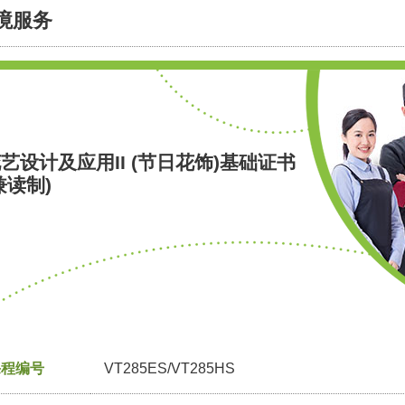
境服务
艺设计及应用II (节日花饰)基础证书
兼读制)
课程编号
VT285ES/VT285HS