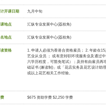
预计开课日期
九月中旬
上课地点
汇纵专业发展中心(荔枝角)
报名地点
汇纵专业发展中心(荔枝角)
入读资格
1. 申请人必须为香港合资格雇员； 2. 年龄在
艺业从业员 ； 或有意转职环境服务业及通过
六学历程度，可豁免笔试）；及持有由雇员再培训
础证书 (兼读制)」或「花店实务及花艺设计助
或以上花艺相关工作经验。
学费
$675 资助学费 $2,250 学费