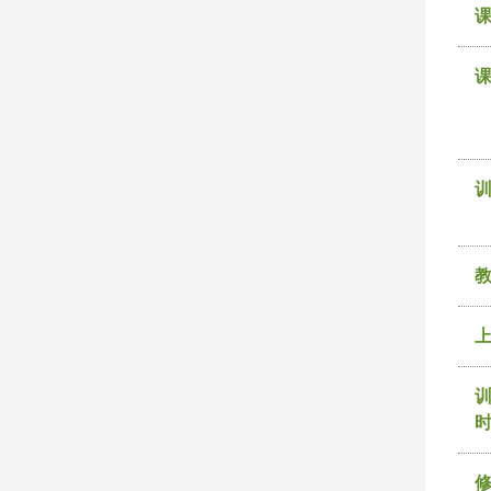
课
训
时