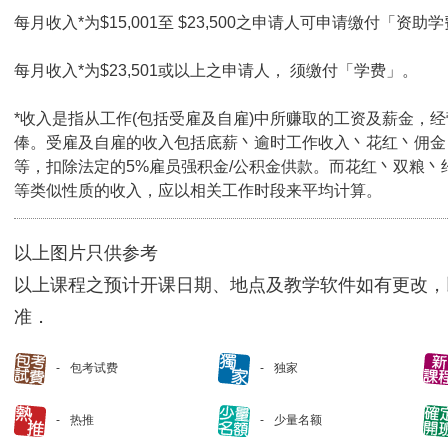
每月收入*为$15,001至 $23,500之申请人可申请缴付「资助学
每月收入*为$23,501或以上之申请人， 须缴付「学费」。
*收入是指从工作(包括受雇及自雇)中所赚取的工资及薪金，
俸。受雇及自雇的收入包括底薪丶逾时工作收入丶花红丶佣金
等，扣除法定的5%雇员强积金/公积金供款。而花红丶双粮丶
等类似性质的收入，应以相关工作时段来平均计算。
以上图片只供参考
以上课程之预计开课日期、地点及教学软件如有更改，
准．
包考试费
独家
热推
少量名额