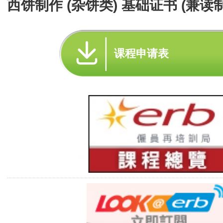
西饼制作 (杂饼类) 基础证书 (兼读制
课程申请表