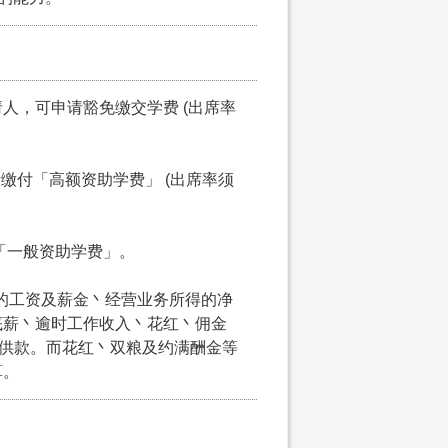
申请人，可申请豁免缴交学费 (出席率
可申请缴付「高额资助学费」 (出席率须
交「一般资助学费」。
的工资及薪金丶经营业务所得的净
底薪丶逾时工作收入丶花红丶佣金
金供款。而花红丶双粮及约满酬金等
算。