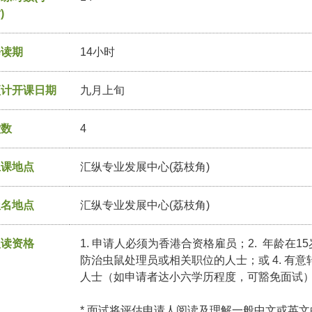
)
修读期
14小时
预计开课日期
九月上旬
堂数
4
上课地点
汇纵专业发展中心(荔枝角)
报名地点
汇纵专业发展中心(荔枝角)
入读资格
1. 申请人必须为香港合资格雇员；2. 年龄在1
防治虫鼠处理员或相关职位的人士；或 4. 有
人士（如申请者达小六学历程度，可豁免面试
* 面试将评估申请人阅读及理解一般中文或英