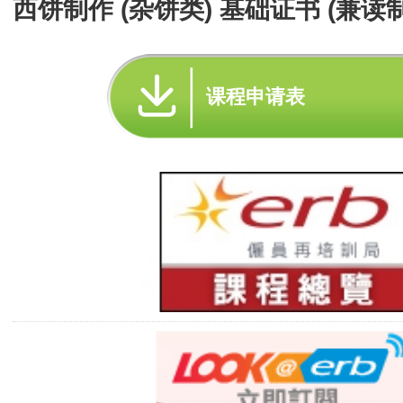
西饼制作 (杂饼类) 基础证书 (兼读制
课程申请表