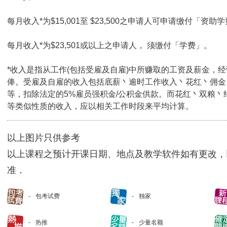
每月收入*为$15,001至 $23,500之申请人可申请缴付「资助学
每月收入*为$23,501或以上之申请人， 须缴付「学费」。
*收入是指从工作(包括受雇及自雇)中所赚取的工资及薪金，
俸。受雇及自雇的收入包括底薪丶逾时工作收入丶花红丶佣金
等，扣除法定的5%雇员强积金/公积金供款。而花红丶双粮丶
等类似性质的收入，应以相关工作时段来平均计算。
以上图片只供参考
以上课程之预计开课日期、地点及教学软件如有更改，
准．
包考试费
独家
热推
少量名额