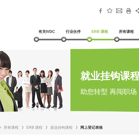
有关IVDC
行业伙伴
ERB 课程
所有课程
就业挂钩课
助您转型 再闯职场
》
所有课程
》
ERB 课程
》
就业挂钩课程
》
网上登记表格