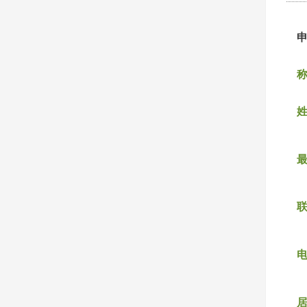
称
姓
联