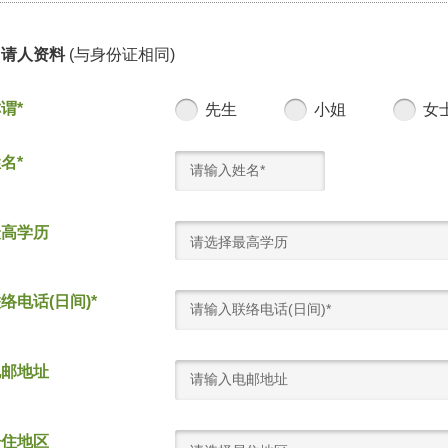
申请人资料
(与身份证相同)
谓*
先生
小姐
女
名*
最高学历
请选择最高学历
络电话(日间)*
电邮地址
居住地区