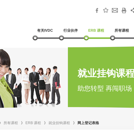
有关IVDC
行业伙伴
ERB 课程
所有课程
就业挂钩课
助您转型 再闯职场
》
所有课程
》
ERB 课程
》
就业挂钩课程
》
网上登记表格