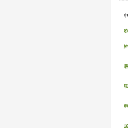
称
姓
联