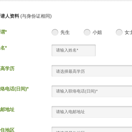
申请人资料
(与身份证相同)
谓*
先生
小姐
女
名*
最高学历
请选择最高学历
络电话(日间)*
电邮地址
居住地区