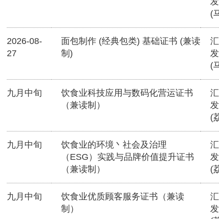
发
(
2026-08-
面包制作 (经典包类) 基础证书 (兼读
汇
27
制)
发
(
九月中旬
饮食业科技应用与数码化营运证书
汇
（兼读制）
发
(
九月中旬
饮食业的环境丶社会及治理
汇
（ESG）实践与品牌价值提升证书
发
（兼读制）
(
九月中旬
饮食业优质顾客服务证书（兼读
汇
制）
发