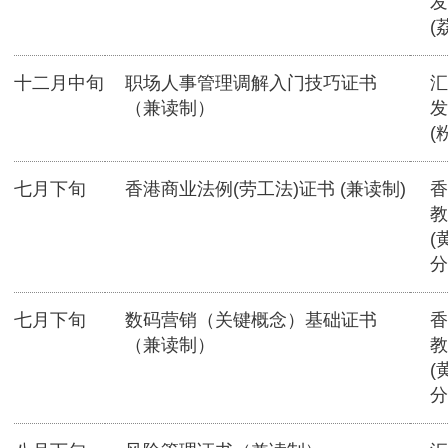
发
(
十二月中旬
职场人事管理调解入门技巧证书
汇
（兼读制）
发
(
七月下旬
香港商业法例(劳工法)证书 (兼读制)
香
教
(
分
七月下旬
数码营销（关键概念）基础证书
香
（兼读制）
教
(
分