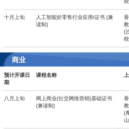
校
十月上旬
人工智能於零售行业应用I证书 (兼
香
读制)
教
(
校
商业
预计开课日
课程名称
上
期
八月上旬
网上商业(社交网络营销)基础证书
香
(兼读制)
教
(
山