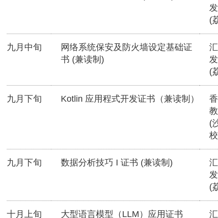
发
(
九月中旬
网络系统保安及防火墙设定基础证
汇
书 (兼读制)
发
(
九月下旬
Kotlin 应用程式开发证书（兼读制）
香
教
(
校
九月下旬
数据分析技巧 I 证书 (兼读制)
汇
发
(
十月上旬
大型语言模型（LLM）应用证书
汇