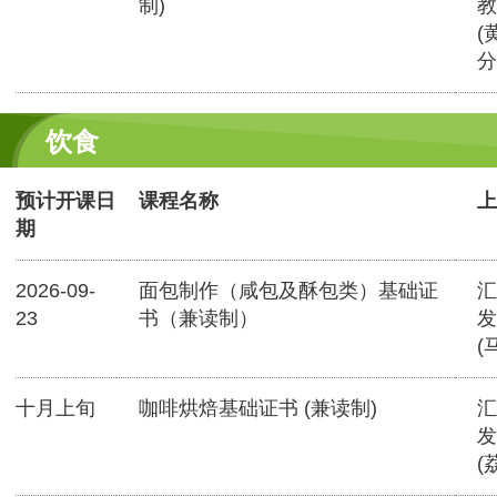
制)
教
(
分
饮食
预计开课日
课程名称
上
期
2026-09-
面包制作（咸包及酥包类）基础证
汇
23
书（兼读制）
发
(
十月上旬
咖啡烘焙基础证书 (兼读制)
汇
发
(