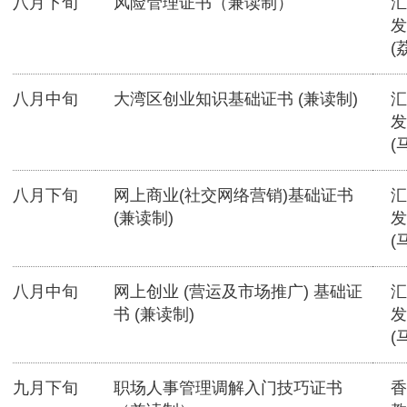
八月下旬
风险管理证书（兼读制）
汇
发
(
八月中旬
大湾区创业知识基础证书 (兼读制)
汇
发
(
八月下旬
网上商业(社交网络营销)基础证书
汇
(兼读制)
发
(
八月中旬
网上创业 (营运及市场推广) 基础证
汇
书 (兼读制)
发
(
九月下旬
职场人事管理调解入门技巧证书
香