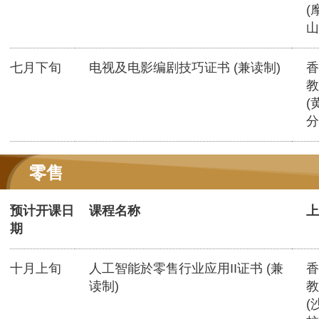
(
山
七月下旬
电视及电影编剧技巧证书 (兼读制)
香
教
(
分
零售
预计开课日
课程名称
上
期
十月上旬
人工智能於零售行业应用II证书 (兼
香
读制)
教
(