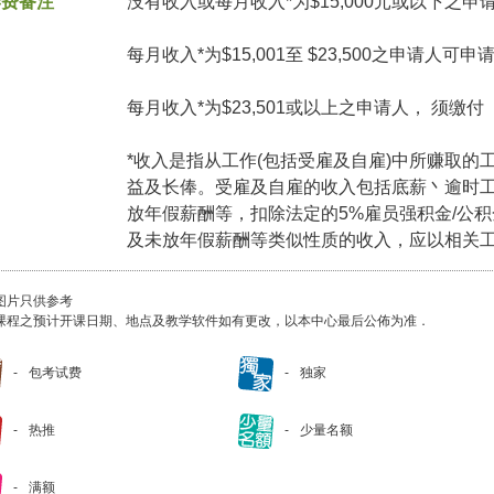
学费备注
没有收入或每月收入*为$15,000元或以下之申
每月收入*为$15,001至 $23,500之申请人可
每月收入*为$23,501或以上之申请人， 须缴
*收入是指从工作(包括受雇及自雇)中所赚取的
益及长俸。受雇及自雇的收入包括底薪丶逾时
放年假薪酬等，扣除法定的5%雇员强积金/公
及未放年假薪酬等类似性质的收入，应以相关
图片只供参考
课程之预计开课日期、地点及教学软件如有更改，以本中心最后公佈为准．
包考试费
独家
热推
少量名额
满额