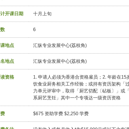
预计开课日期
十月上旬
堂数
6
上课地点
汇纵专业发展中心(荔枝角)
报名地点
汇纵专业发展中心(荔枝角)
入读资格
1. 申请人必须为香港合资格雇员；2. 年龄在1
饮食业厨务相关工作经验；或持有资历架构「
力单元评审中，取得「厨艺切配〔砧板〕」或
系厨艺烹饪」其中一个专项达一级资历资格
学费
$675 资助学费 $2,250 学费