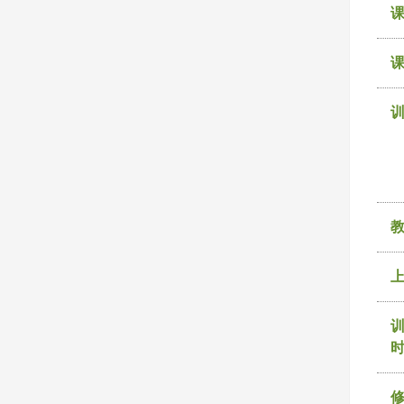
课
训
时