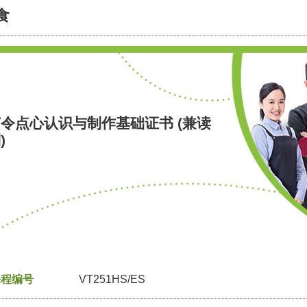
食
令点心认识与制作基础证书 (兼读
)
课程编号
VT251HS/ES