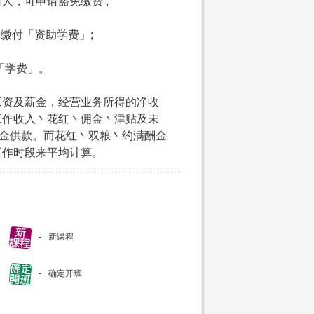
请人，可申请豁免缴费 ;
申请缴付「资助学费」;
付「学费」。
工资及薪金，经营业务所得的净收
工作收入丶花红丶佣金丶津贴及未
积金供款。而花红丶双粮丶约满酬金
工作时段来平均计算。
新课程
确定开班