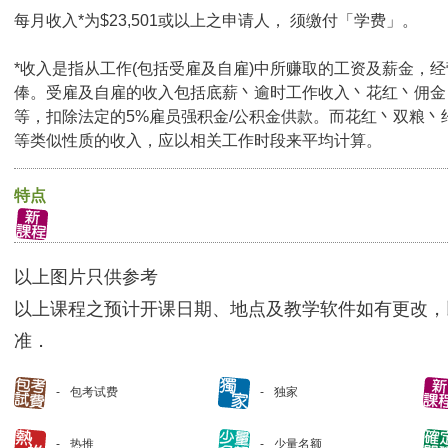
每月收入*为$23,501或以上之申请人， 须缴付「学费」。
*收入是指从工作(包括受雇及自雇)中所赚取的工资及薪金，
俸。受雇及自雇的收入包括底薪丶逾时工作收入丶花红丶佣金
等，扣除法定的5%雇员强积金/公积金供款。而花红丶双粮丶
等类似性质的收入，应以相关工作时段来平均计算。
特点
以上图片只供参考
以上课程之预计开课日期、地点及教学软件如有更改，
准．
包考试费
独家
热推
少量名额