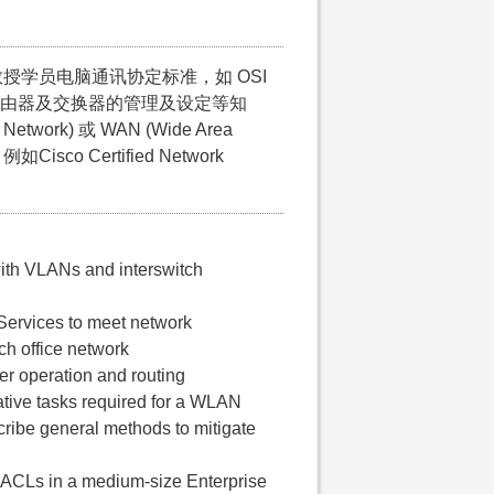
学员电脑通讯协定标准，如 OSI
分别丶路由器及交换器的管理及设定等知
ork) 或 WAN (Wide Area
o Certified Network
with VLANs and interswitch
Services to meet network
ch office network
ter operation and routing
ative tasks required for a WLAN
scribe general methods to mitigate
d ACLs in a medium-size Enterprise