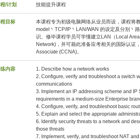
程/计划
技能提升课程
课程目标
本课程专为初级电脑网络从业员而设，课程将教授
model丶TCP/IP丶LAN/WAN 的设定及
识。修毕课程学员可学懂建立LAN（Local Area Netw
Network)，并可藉此准备应考相关的国际认证，例如Cisc
Associate (CCNA)。
训练内容
1. Describe how a network works
2. Configure, verify and troubleshoot a switch 
communications
3. Implement an IP addressing scheme and IP 
requirements in a medium-size Enterprise bran
4. Configure, verify, and troubleshoot basic rou
5. Explain and select the appropriate administr
6. Identify security threats to a network and de
those threats
7. Implement, verify, and troubleshoot NAT an