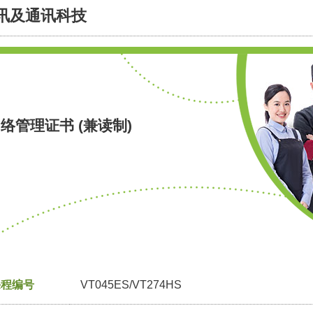
讯及通讯科技
络管理证书 (兼读制)
课程编号
VT045ES/VT274HS