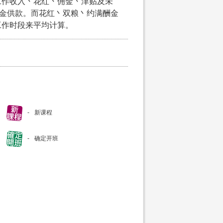
工作收入丶花红丶佣金丶津贴及未
积金供款。而花红丶双粮丶约满酬金
工作时段来平均计算。
新课程
确定开班