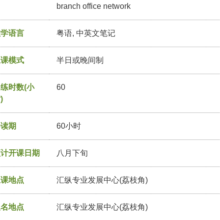
branch office network
教学语言
粤语, 中英文笔记
上课模式
半日或晚间制
练时数(小
60
)
修读期
60小时
预计开课日期
八月下旬
上课地点
汇纵专业发展中心(荔枝角)
报名地点
汇纵专业发展中心(荔枝角)