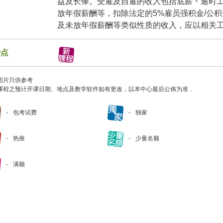
益及长俸。受雇及自雇的收入包括底薪丶逾时
放年假薪酬等，扣除法定的5%雇员强积金/公
及未放年假薪酬等类似性质的收入，应以相关
特点
图片只供参考
课程之预计开课日期、地点及教学软件如有更改，以本中心最后公佈为准．
包考试费
独家
热推
少量名额
满额