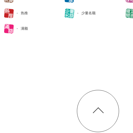
热推
少量名额
满额