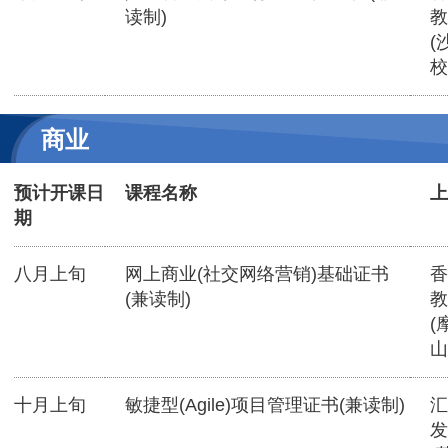
读制)
教
(
校
商业
预计开课日
课程名称
上
期
八月上旬
网上商业(社交网络营销)基础证书
香
(兼读制)
教
(
山
十月上旬
敏捷型(Agile)项目管理证书(兼读制)
汇
发