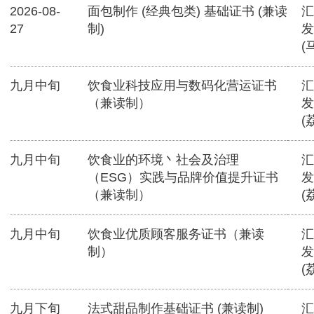
2026-08-
面包制作 (经典包类) 基础证书 (兼读
汇
27
制)
发
(
九月中旬
饮食业科技应用与数码化营运证书
汇
（兼读制）
发
(
九月中旬
饮食业的环境丶社会及治理
汇
（ESG）实践与品牌价值提升证书
发
（兼读制）
(
九月中旬
饮食业优质顾客服务证书（兼读
汇
制）
发
(
九月下旬
法式甜品制作基础证书 (兼读制)
汇