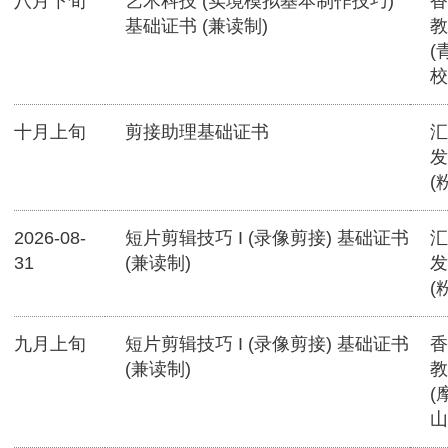
八月下旬
艺术科技 (实境模拟基本制作技巧)
香
基础证书 (兼读制)
教
(
校
十月上旬
剪接助理基础证书
汇
发
(
2026-08-
短片剪辑技巧 I (录像剪接) 基础证书
汇
31
(兼读制)
发
(
九月上旬
短片剪辑技巧 I (录像剪接) 基础证书
香
(兼读制)
教
(
山