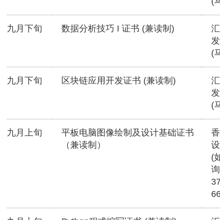
(
九月下旬
数据分析技巧 I 证书 (兼读制)
汇
发
(
九月下旬
区块链应用开发证书 (兼读制)
汇
发
(
九月上旬
平板电脑图像绘制及设计基础证书
香
（兼读制）
设
(
询
3
6