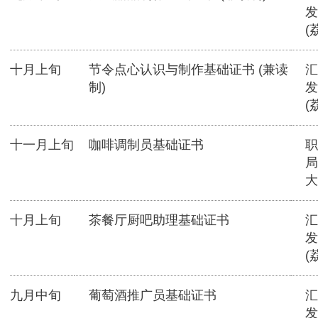
发
(
十月上旬
节令点心认识与制作基础证书 (兼读
汇
制)
发
(
十一月上旬
咖啡调制员基础证书
职
局
大
十月上旬
茶餐厅厨吧助理基础证书
汇
发
(
九月中旬
葡萄酒推广员基础证书
汇
发