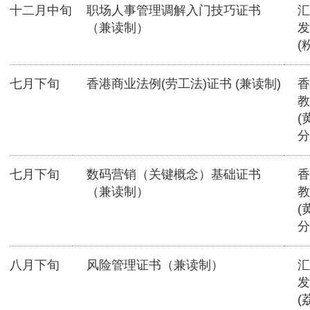
十二月中旬
职场人事管理调解入门技巧证书
汇
（兼读制）
发
(
七月下旬
香港商业法例(劳工法)证书 (兼读制)
香
教
(
分
七月下旬
数码营销（关键概念）基础证书
香
（兼读制）
教
(
分
八月下旬
风险管理证书（兼读制）
汇
发
(