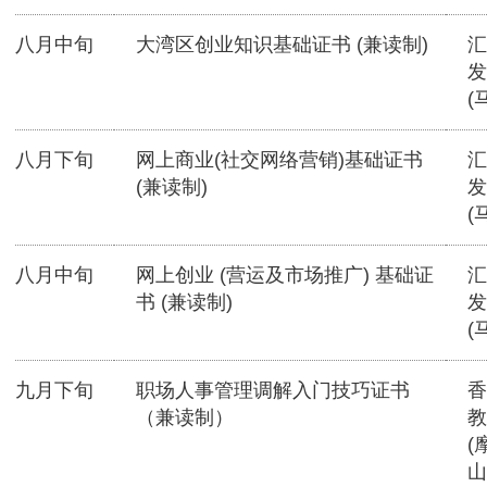
八月中旬
大湾区创业知识基础证书 (兼读制)
汇
发
(
八月下旬
网上商业(社交网络营销)基础证书
汇
(兼读制)
发
(
八月中旬
网上创业 (营运及市场推广) 基础证
汇
书 (兼读制)
发
(
九月下旬
职场人事管理调解入门技巧证书
香
（兼读制）
教
(
山