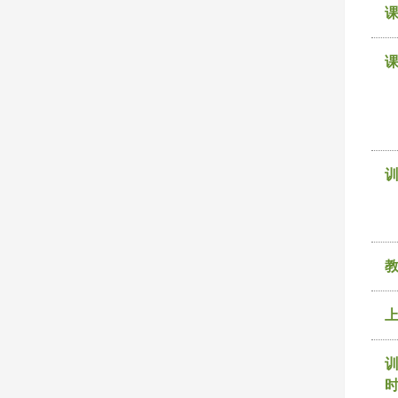
课
训
时