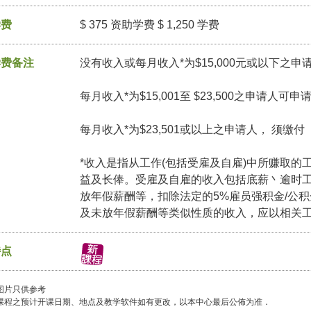
学费
$ 375 资助学费 $ 1,250 学费
学费备注
没有收入或每月收入*为$15,000元或以下之申
每月收入*为$15,001至 $23,500之申请人可
每月收入*为$23,501或以上之申请人， 须缴
*收入是指从工作(包括受雇及自雇)中所赚取的
益及长俸。受雇及自雇的收入包括底薪丶逾时
放年假薪酬等，扣除法定的5%雇员强积金/公
及未放年假薪酬等类似性质的收入，应以相关
特点
图片只供参考
课程之预计开课日期、地点及教学软件如有更改，以本中心最后公佈为准．