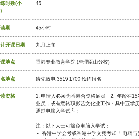
练时数(小
45
)
修读期
45小时
预计开课日期
九月上旬
上课地点
香港专业教育学院 (摩理臣山分校)
报名地点
请先致电 3519 1700 预约报名
入读资格
1. 申请人必须为香港合资格雇员；2. 年龄在1
业员；或有意转职影艺文化业工作丶具中五学
注
通过电脑入学试
：
注：以下人士可豁免电脑入学试：
香港中学会考或香港中学文凭考试「 电脑与