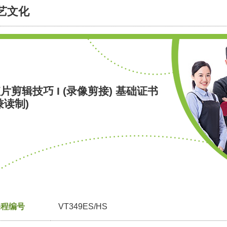
艺文化
片剪辑技巧 I (录像剪接) 基础证书
兼读制)
课程编号
VT349ES/HS