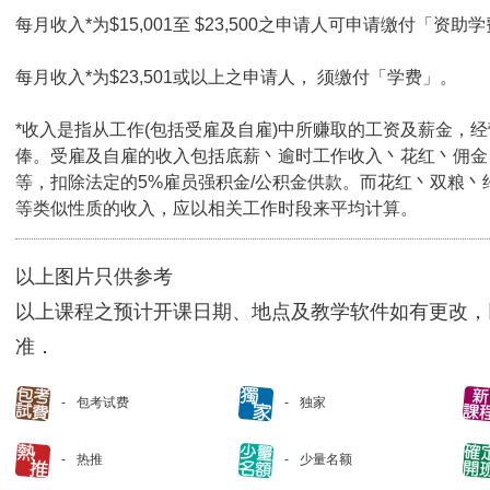
每月收入*为$15,001至 $23,500之申请人可申请缴付「资助学
每月收入*为$23,501或以上之申请人， 须缴付「学费」。
*收入是指从工作(包括受雇及自雇)中所赚取的工资及薪金，
俸。受雇及自雇的收入包括底薪丶逾时工作收入丶花红丶佣金
等，扣除法定的5%雇员强积金/公积金供款。而花红丶双粮丶
等类似性质的收入，应以相关工作时段来平均计算。
以上图片只供参考
以上课程之预计开课日期、地点及教学软件如有更改，
准．
包考试费
独家
热推
少量名额