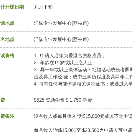
预计开课日期
九月下旬
上课地点
汇纵专业发展中心(荔枝角)
报名地点
汇纵专业发展中心(荔枝角)
入读资格
1. 申请人必须为香港合资格雇员；
2. 年龄在15岁或以上之人士；
3. 具一年或以上康体运动丶社福活动或长者
度及具工作经 验；或中三学历程度及具两年工
4. 持有任何与健体操相关课程证书；或通过入
学费
$525 资助学费 $ 1,750 学费
学费备注
没有收入或每月收入*为$15,000元或以下之申
每月收入*为$15,001至 $23,500之申请人可