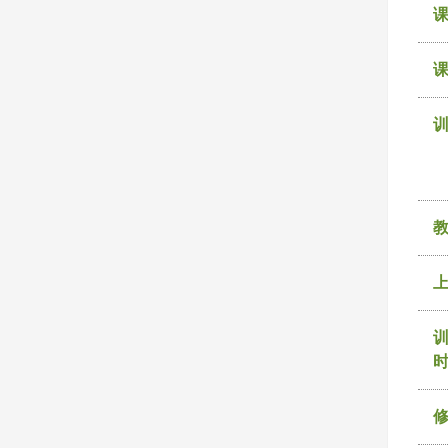
课
训
时