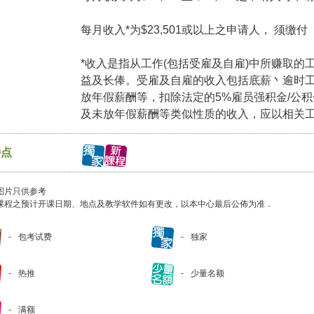
每月收入*为$23,501或以上之申请人， 须缴
*收入是指从工作(包括受雇及自雇)中所赚取的
益及长俸。受雇及自雇的收入包括底薪丶逾时
放年假薪酬等，扣除法定的5%雇员强积金/公
及未放年假薪酬等类似性质的收入，应以相关
特点
图片只供参考
课程之预计开课日期、地点及教学软件如有更改，以本中心最后公佈为准．
包考试费
独家
热推
少量名额
满额