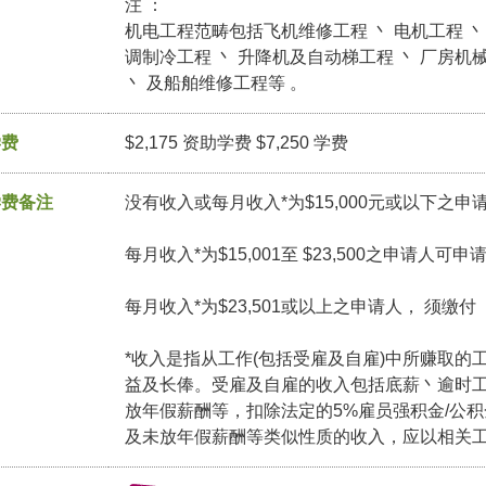
注 ：
机电工程范畴包括飞机维修工程 丶 电机工程 丶 
调制冷工程 丶 升降机及自动梯工程 丶 厂房机
丶 及船舶维修工程等 。
学费
$2,175 资助学费 $7,250 学费
学费备注
没有收入或每月收入*为$15,000元或以下之申
每月收入*为$15,001至 $23,500之申请人可
每月收入*为$23,501或以上之申请人， 须缴
*收入是指从工作(包括受雇及自雇)中所赚取的
益及长俸。受雇及自雇的收入包括底薪丶逾时
放年假薪酬等，扣除法定的5%雇员强积金/公
及未放年假薪酬等类似性质的收入，应以相关