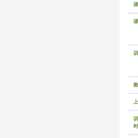
课
训
时