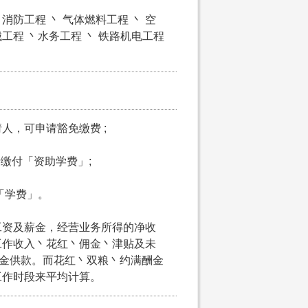
消防工程 丶 气体燃料工程 丶 空
械工程 丶水务工程 丶 铁路机电工程
请人，可申请豁免缴费 ;
申请缴付「资助学费」;
付「学费」。
工资及薪金，经营业务所得的净收
工作收入丶花红丶佣金丶津贴及未
积金供款。而花红丶双粮丶约满酬金
工作时段来平均计算。