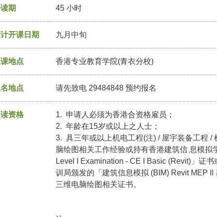
修读期
45 小时
预计开课日期
九月中旬
上课地点
香港专业教育学院(青衣分校)
报名地点
请先致电 29484848 预约报名
入读资格
1. 申请人必须为香港合资格雇员；
2. 年龄在15岁或以上之人士；
3. 具三年或以上机电工程(注) / 屋宇装备工程
脑绘图相关工作经验或持有香港建筑信 息模拟学会认可的 「
Level I Examination - CE I Basic (
训局颁发的「建筑信息模拟 (BIM) Revit MEP 
三维电脑绘图相关证书。