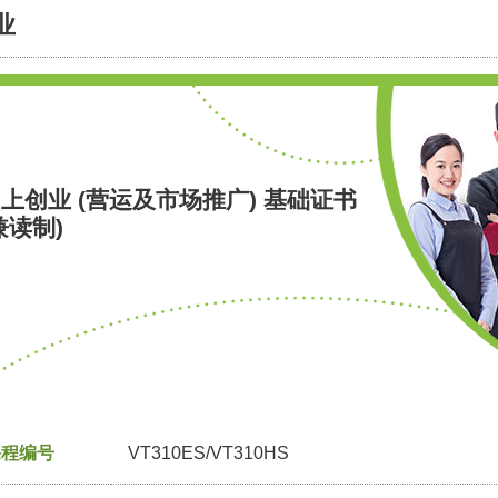
业
上创业 (营运及市场推广) 基础证书
兼读制)
课程编号
VT310ES/VT310HS