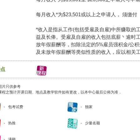
每月收入*为$23,501或以上之申请人， 须缴
*收入是指从工作(包括受雇及自雇)中所赚取的
益及长俸。受雇及自雇的收入包括底薪丶逾时
放年假薪酬等，扣除法定的5%雇员强积金/公
及未放年假薪酬等类似性质的收入，应以相关
特点
图片只供参考
课程之预计开课日期、地点及教学软件如有更改，以本中心最后公佈为准．
包考试费
独家
热推
少量名额
满额