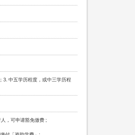
岁；3. 中五学历程度，或中三学历程
请人，可申请豁免缴费 ;
申请缴付「资助学费」;