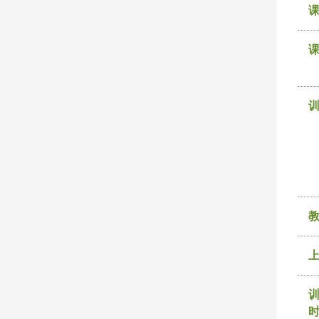
课
训
时