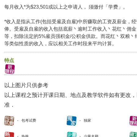
每月收入*为$23,501或以上之申请人， 须缴付「学费」。
*收入是指从工作(包括受雇及自雇)中所赚取的工资及薪金，
俸。受雇及自雇的收入包括底薪丶逾时工作收入丶花红丶佣金
等，扣除法定的5%雇员强积金/公积金供款。而花红丶双粮丶
等类似性质的收入，应以相关工作时段来平均计算。
特点
以上图片只供参考
以上课程之预计开课日期、地点及教学软件如有更改，
准．
包考试费
独家
热推
少量名额