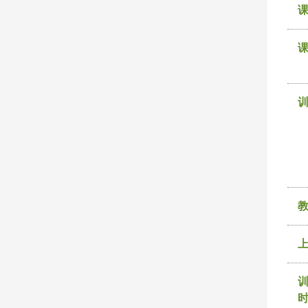
课
训
时