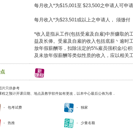
每月收入*为$15,001至 $23,500之申请人可
每月收入*为$23,501或以上之申请人， 须缴
*收入是指从工作(包括受雇及自雇)中所赚取的
益及长俸。受雇及自雇的收入包括底薪丶逾时
放年假薪酬等，扣除法定的5%雇员强积金/公
及未放年假薪酬等类似性质的收入，应以相关
特点
图片只供参考
课程之预计开课日期、地点及教学软件如有更改，以本中心最后公佈为准．
包考试费
独家
热推
少量名额