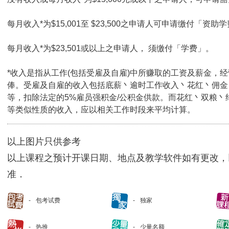
每月收入*为$15,001至 $23,500之申请人可申请缴付「资助学
每月收入*为$23,501或以上之申请人， 须缴付「学费」。
*收入是指从工作(包括受雇及自雇)中所赚取的工资及薪金，
俸。受雇及自雇的收入包括底薪丶逾时工作收入丶花红丶佣金
等，扣除法定的5%雇员强积金/公积金供款。而花红丶双粮丶
等类似性质的收入，应以相关工作时段来平均计算。
以上图片只供参考
以上课程之预计开课日期、地点及教学软件如有更改，
准．
包考试费
独家
热推
少量名额