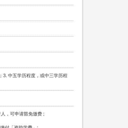
岁；3. 中五学历程度，或中三学历程
请人，可申请豁免缴费 ;
申请缴付「资助学费」;