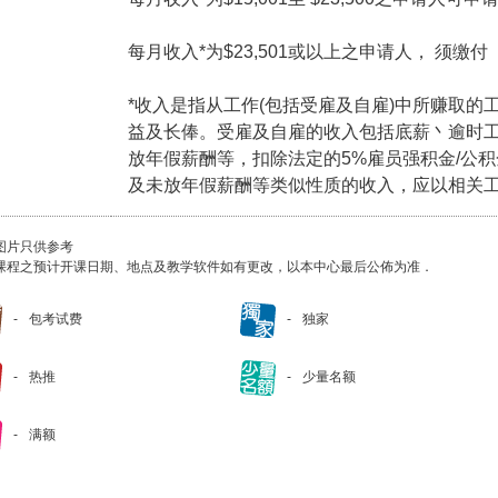
每月收入*为$23,501或以上之申请人， 须缴
*收入是指从工作(包括受雇及自雇)中所赚取的
益及长俸。受雇及自雇的收入包括底薪丶逾时
放年假薪酬等，扣除法定的5%雇员强积金/公
及未放年假薪酬等类似性质的收入，应以相关
图片只供参考
课程之预计开课日期、地点及教学软件如有更改，以本中心最后公佈为准．
包考试费
独家
热推
少量名额
满额