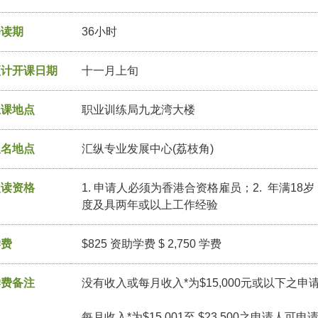
修读期
36小时
预计开课日期
十一月上旬
上课地点
职业训练局九龙湾大楼
报名地点
汇纵专业发展中心(荔枝角)
入读资格
1. 申请人必须为香港合资格雇员；2. 年满18
度及具两年或以上工作经验
学费
$825 资助学费 $ 2,750 学费
学费备注
没有收入或每月收入*为$15,000元或以下之申
每月收入*为$15,001至 $23,500之申请人可