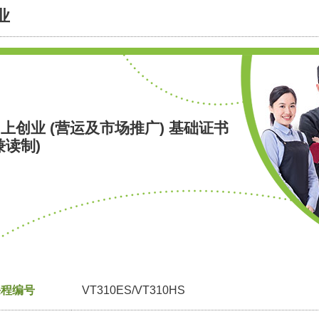
业
上创业 (营运及市场推广) 基础证书
兼读制)
课程编号
VT310ES/VT310HS