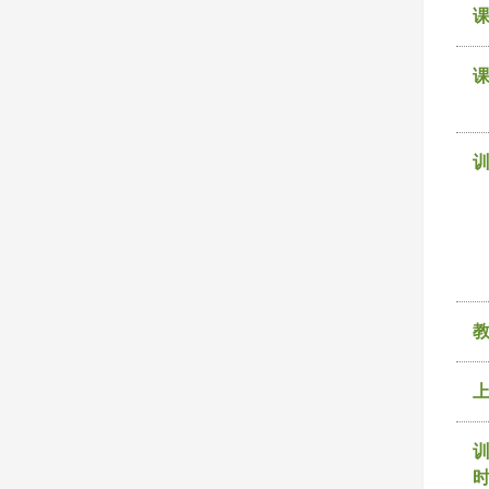
课
训
时