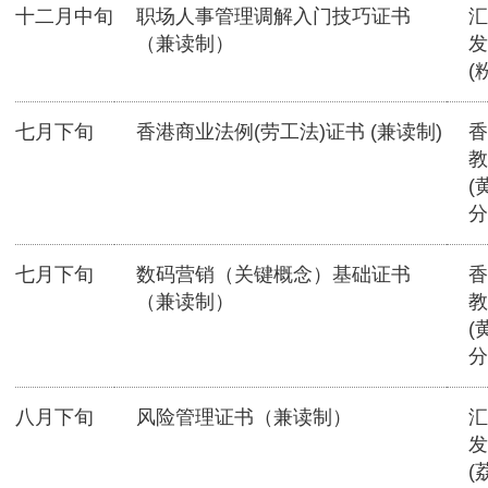
十二月中旬
职场人事管理调解入门技巧证书
汇
（兼读制）
发
(
七月下旬
香港商业法例(劳工法)证书 (兼读制)
香
教
(
分
七月下旬
数码营销（关键概念）基础证书
香
（兼读制）
教
(
分
八月下旬
风险管理证书（兼读制）
汇
发
(