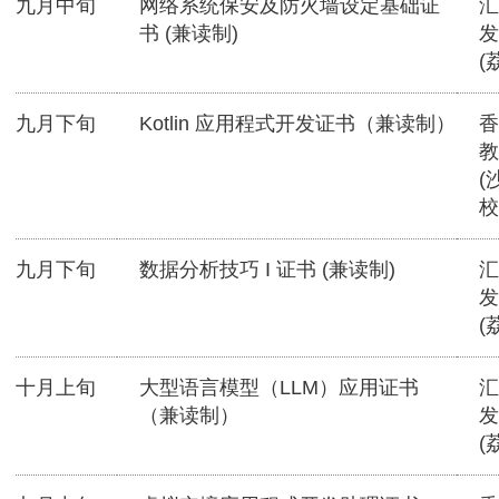
九月中旬
网络系统保安及防火墙设定基础证
汇
书 (兼读制)
发
(
九月下旬
Kotlin 应用程式开发证书（兼读制）
香
教
(
校
九月下旬
数据分析技巧 I 证书 (兼读制)
汇
发
(
十月上旬
大型语言模型（LLM）应用证书
汇
（兼读制）
发
(