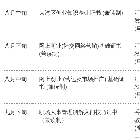
八月中旬
大湾区创业知识基础证书 (兼读制)
汇
发
(
八月下旬
网上商业(社交网络营销)基础证书
汇
(兼读制)
发
(
八月中旬
网上创业 (营运及市场推广) 基础证
汇
书 (兼读制)
发
(
九月下旬
职场人事管理调解入门技巧证书
香
（兼读制）
教
(
山