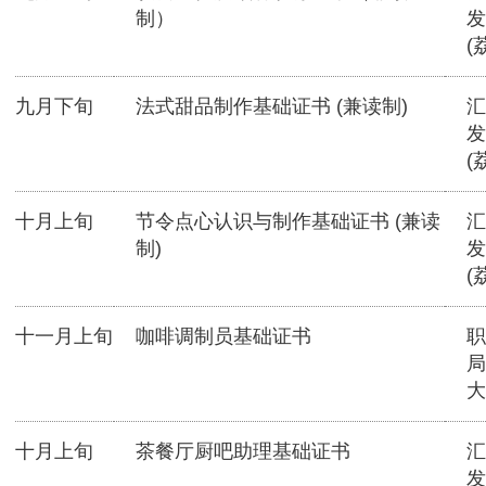
制）
发
(
九月下旬
法式甜品制作基础证书 (兼读制)
汇
发
(
十月上旬
节令点心认识与制作基础证书 (兼读
汇
制)
发
(
十一月上旬
咖啡调制员基础证书
职
局
大
十月上旬
茶餐厅厨吧助理基础证书
汇
发