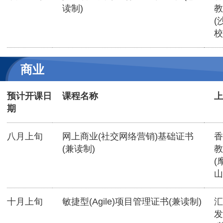
读制)
教
(
校
商业
预计开课日
课程名称
上
期
八月上旬
网上商业(社交网络营销)基础证书
香
(兼读制)
教
(
山
十月上旬
敏捷型(Agile)项目管理证书(兼读制)
汇
发