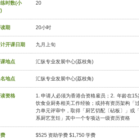
练时数(小
20
)
修读期
20小时
预计开课日期
九月上旬
上课地点
汇纵专业发展中心(荔枝角)
报名地点
汇纵专业发展中心(荔枝角)
入读资格
1. 申请人必须为香港合资格雇员；2. 年龄在1
饮食业厨务相关工作经验；或持有资历架构「
力单元评审中，取得「厨艺切配〔砧板〕」或
系厨艺烹饪」其中一个专项达一级资历资格
学费
$525 资助学费 $1,750 学费