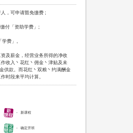
请人，可申请豁免缴费 ;
申请缴付「资助学费」;
付「学费」。
工资及薪金，经营业务所得的净收
工作收入丶花红丶佣金丶津贴及未
积金供款。而花红丶双粮丶约满酬金
工作时段来平均计算。
新课程
确定开班