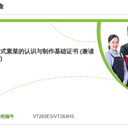
食
式素菜的认识与制作基础证书 (兼读
)
课程编号
VT263ES/VT263HS