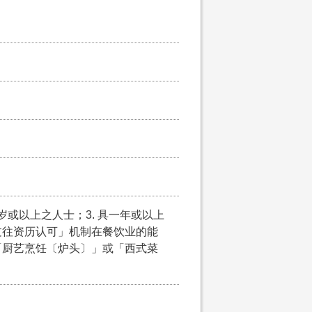
5岁或以上之人士；3. 具一年或以上
过往资历认可」机制在餐饮业的能
「厨艺烹饪〔炉头〕」或「西式菜