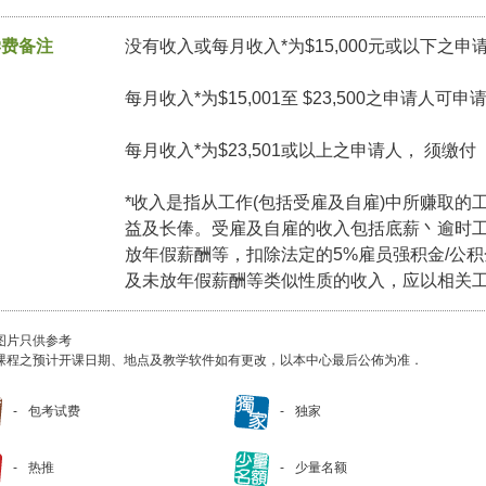
学费备注
没有收入或每月收入*为$15,000元或以下之申
每月收入*为$15,001至 $23,500之申请人可
每月收入*为$23,501或以上之申请人， 须缴
*收入是指从工作(包括受雇及自雇)中所赚取的
益及长俸。受雇及自雇的收入包括底薪丶逾时
放年假薪酬等，扣除法定的5%雇员强积金/公
及未放年假薪酬等类似性质的收入，应以相关
图片只供参考
课程之预计开课日期、地点及教学软件如有更改，以本中心最后公佈为准．
包考试费
独家
热推
少量名额