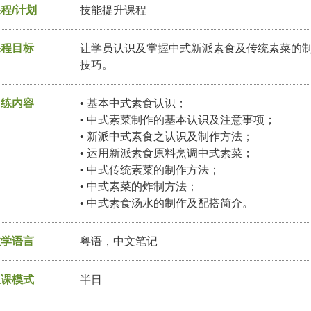
程/计划
技能提升课程
课程目标
让学员认识及掌握中式新派素食及传统素菜的
技巧。
训练内容
•
基本中式素食认识
；
•
中式素菜制作的基本认识及注意事项
；
•
新派中式素食之认识及制作方法
；
•
运用新派素食原料烹调中式素菜
；
•
中式传统素菜的制作方法
；
•
中式素菜的炸制方法
；
•
中式素食汤水的制作及配搭简介。
教学语言
粤语，中文笔记
上课模式
半日