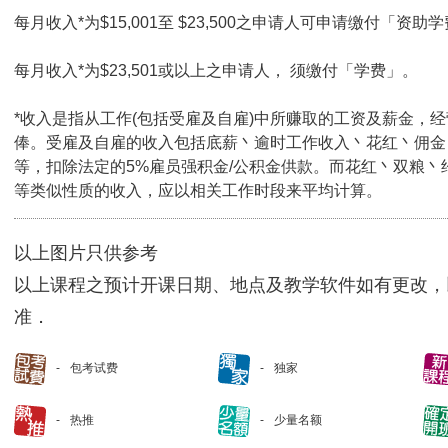
每月收入*为$15,001至 $23,500之申请人可申请缴付「资助学
每月收入*为$23,501或以上之申请人， 须缴付「学费」。
*收入是指从工作(包括受雇及自雇)中所赚取的工资及薪金，
俸。受雇及自雇的收入包括底薪丶逾时工作收入丶花红丶佣金
等，扣除法定的5%雇员强积金/公积金供款。而花红丶双粮丶
等类似性质的收入，应以相关工作时段来平均计算。
以上图片只供参考
以上课程之预计开课日期、地点及教学软件如有更改，
准．
包考试费
独家
热推
少量名额