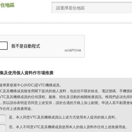
居住地區
請選擇居住地區
集及使用個人資料作市場推廣
縱專業發展中心(IVDC)是VTC機構成員。
TC及其機構成員擬使用閣下提供的個人資料，包括但不限於姓名、電話號碼、手機號
VTC及其機構成員的任何課程、服務、招生及活動的相關推廣資訊。惟我們必須先得
，所以請你表明是否同意上述安排，請於合適的方格上加上剔號。申請人若不剔選會被視
作任何上述推廣用途。
是。本人同意VTC及其機構成員以上述方式使用本人提供的個人資料。
否。本人不同意VTC及其機構成員使用本人的個人資料作任何上述推廣用途。