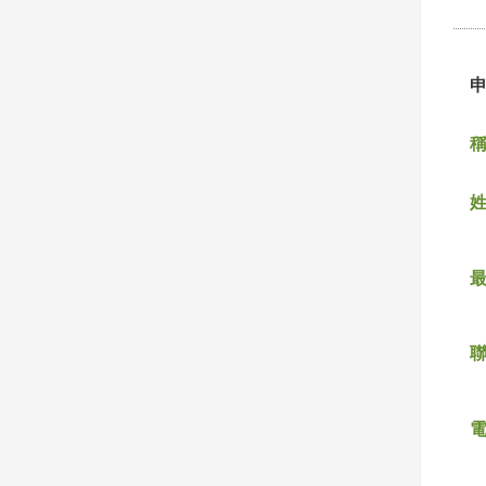
稱
姓
聯