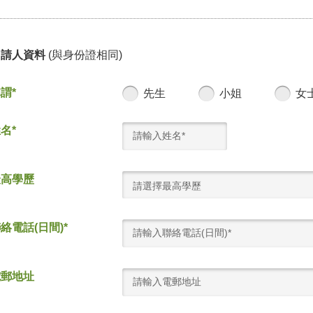
申請人資料
(與身份證相同)
謂*
先生
小姐
女
名*
最高學歷
請選擇最高學歷
絡電話(日間)*
電郵地址