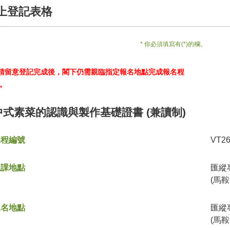
上登記表格
* 你必須填寫有(*)的欄。
*請留意登記完成後，閣下仍需親臨指定報名地點完成報名程
。
中式素菜的認識與製作基礎證書 (兼讀制)
課程編號
VT2
上課地點
匯縱
(馬鞍
報名地點
匯縱
(馬鞍