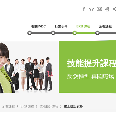
有關 IVDC
行業伙伴
ERB 課程
所有課程
技能提升課
助您轉型 再闖職場
》
所有課程
》
ERB 課程
》
技能提升課程
》
網上登記表格