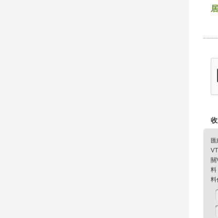
收
匯
V
關
料
料