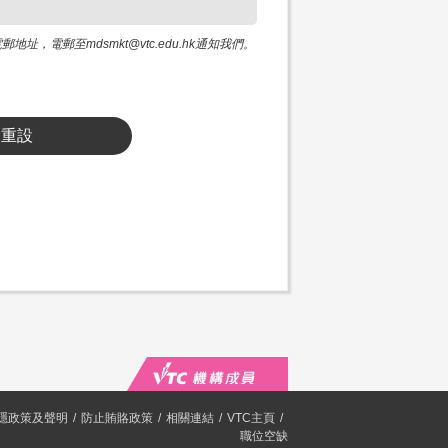
電郵至mdsmkt@vtc.edu.hk通知我們。
重設
隱政策及聲明
防止賄賂政策
相關連結
VTC主頁
職位空缺