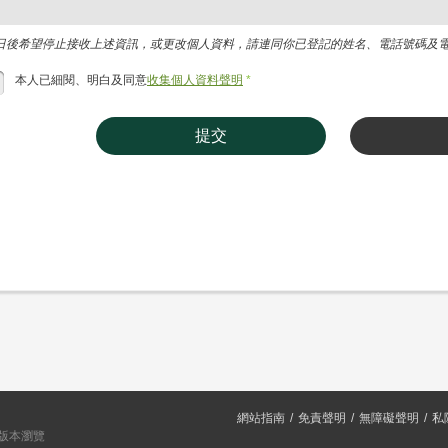
日後希望停止接收上述資訊，或更改個人資料，請連同你已登記的姓名、電話號碼及電郵地址，
本人已細閱、明白及同意
收集個人資料聲明
*
提交
網站指南
免責聲明
無障礙聲明
私
或以上版本瀏覽