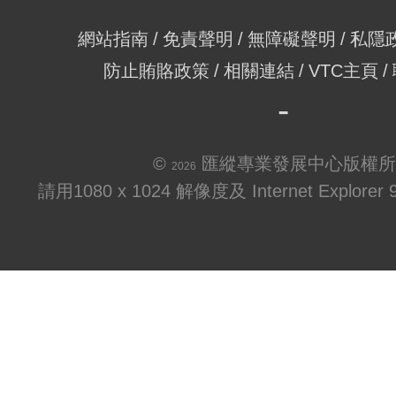
網站指南
免責聲明
無障礙聲明
私隱
防止賄賂政策
相關連結
VTC主頁
©
匯縱專業發展中心版權所
2026
請用1080 x 1024 解像度及 Internet Explo