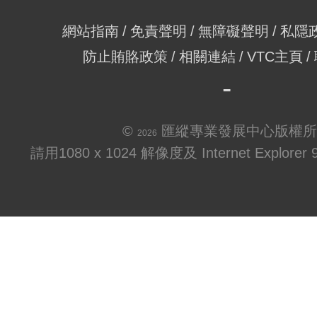
網站指南
免責聲明
無障礙聲明
私隱
防止賄賂政策
相關連結
VTC主頁
©
匯縱專業發展中心版權所
2026
請用1080 x 1024 解像度及 Internet Explo