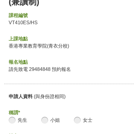
(兼讀制)
課程編號
VT410ES/HS
上課地點
香港專業教育學院(青衣分校)
報名地點
請先致電 29484848 預約報名
申請人資料
(與身份證相同)
稱謂*
先生
小姐
女士