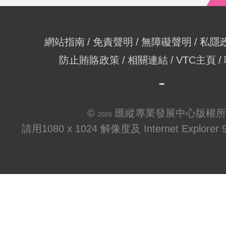
網站指南
免責聲明
無障礙聲明
私隱
防止賄賂政策
相關連結
VTC主頁
©
匯縱專業發展中心版權所
2026
請用1080 x 1024 解像度及 Internet Explo