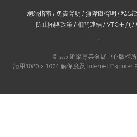
網站指南
免責聲明
無障礙聲明
私隱
防止賄賂政策
相關連結
VTC主頁
©
匯縱專業發展中心版權所
2026
請用1080 x 1024 解像度及 Internet Explo