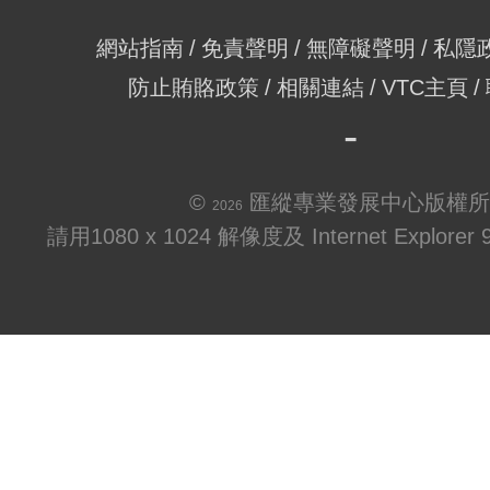
網站指南
免責聲明
無障礙聲明
私隱
防止賄賂政策
相關連結
VTC主頁
©
匯縱專業發展中心版權所
2026
請用1080 x 1024 解像度及 Internet Explo