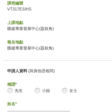
課程編號
VT317ES/HS
上課地點
匯縱專業發展中心(荔枝角)
報名地點
匯縱專業發展中心(荔枝角)
申請人資料
(與身份證相同)
稱謂*
先生
小姐
女士
姓名*