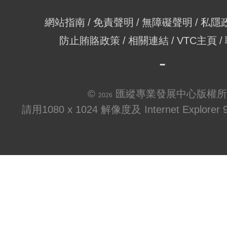
網站指南
免責聲明
無障礙聲明
私隱
防止賄賂政策
相關連結
VTC主頁
©
匯縱專業發展中心版權所
2026
請用1080 x 1024 解像度及 Internet Explo