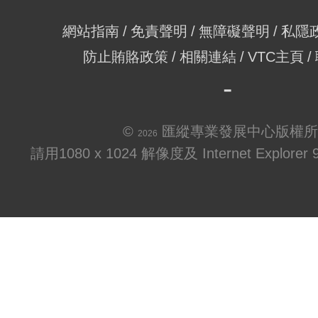
網站指南
免責聲明
無障礙聲明
私隱
防止賄賂政策
相關連結
VTC主頁
©
匯縱專業發展中心版權所
2026
請用1080 x 1024 解像度及 Internet Explo