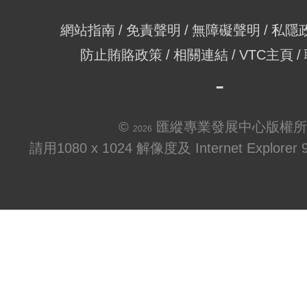
網站指南
免責聲明
無障礙聲明
私隱
防止賄賂政策
相關連結
VTC主頁
©
匯縱專業發展中心版權所
2026
請用1080 x 1024 解像度及 Internet Explo