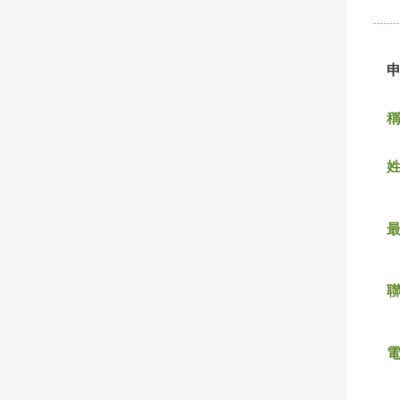
稱
姓
聯