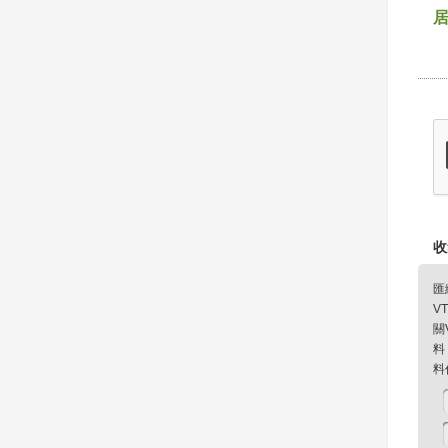
收
匯
V
關
料
料