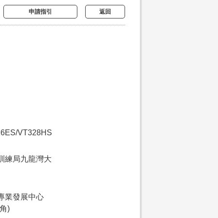
申請指引
返回
26ES/VT328HS
訓練局九龍灣大
專業發展中心
角)