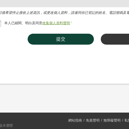
日後希望停止接收上述資訊，或更改個人資料，請連同你已登記的姓名、電話號碼及電郵地址，
本人已細閱、明白及同意
收集個人資料聲明
*
提交
網站指南
免責聲明
無障礙聲明
私
或以上版本瀏覽