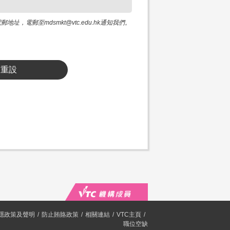
電郵至mdsmkt@vtc.edu.hk通知我們。
重設
隱政策及聲明
防止賄賂政策
相關連結
VTC主頁
職位空缺