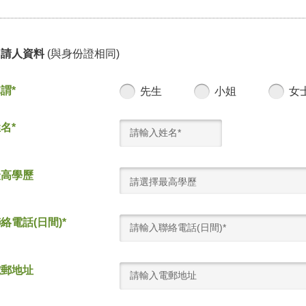
申請人資料
(與身份證相同)
謂*
先生
小姐
女
名*
最高學歷
請選擇最高學歷
絡電話(日間)*
電郵地址