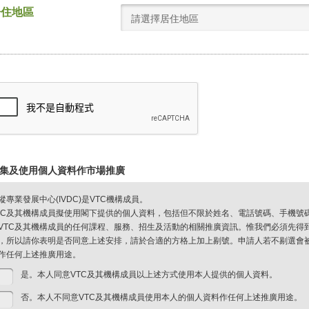
居住地區
請選擇居住地區
集及使用個人資料作市場推廣
縱專業發展中心(IVDC)是VTC機構成員。
TC及其機構成員擬使用閣下提供的個人資料，包括但不限於姓名、電話號碼、手機號
VTC及其機構成員的任何課程、服務、招生及活動的相關推廣資訊。惟我們必須先得
，所以請你表明是否同意上述安排，請於合適的方格上加上剔號。申請人若不剔選會被視
作任何上述推廣用途。
是。本人同意VTC及其機構成員以上述方式使用本人提供的個人資料。
否。本人不同意VTC及其機構成員使用本人的個人資料作任何上述推廣用途。