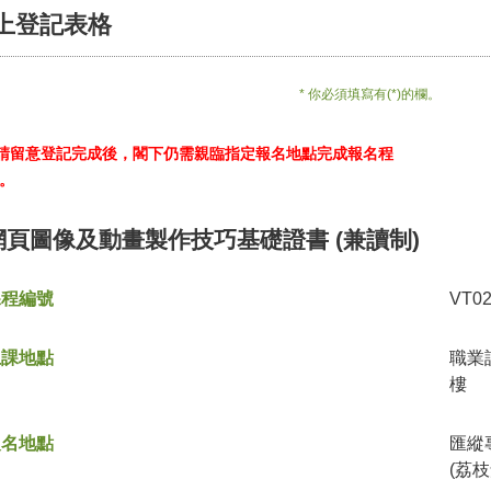
上登記表格
* 你必須填寫有(*)的欄。
*請留意登記完成後，閣下仍需親臨指定報名地點完成報名程
。
網頁圖像及動畫製作技巧基礎證書 (兼讀制)
課程編號
VT0
上課地點
職業
樓
報名地點
匯縱
(荔枝