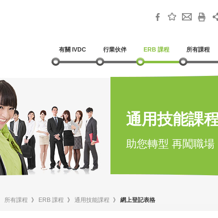
有關 IVDC
行業伙伴
ERB 課程
所有課程
通用技能課
助您轉型 再闖職場
》
所有課程
》
ERB 課程
》
通用技能課程
》
網上登記表格