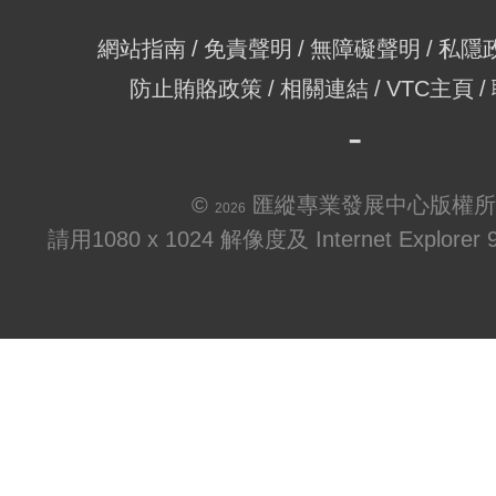
網站指南
免責聲明
無障礙聲明
私隱
防止賄賂政策
相關連結
VTC主頁
©
匯縱專業發展中心版權所
2026
請用1080 x 1024 解像度及 Internet Explo