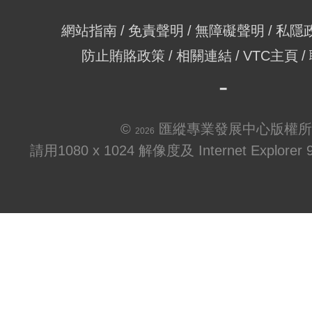
網站指南
免責聲明
無障礙聲明
私隱
防止賄賂政策
相關連結
VTC主頁
©
匯縱專業發展中心版權所
2026
請用1080 x 1024 解像度及 Internet Explo