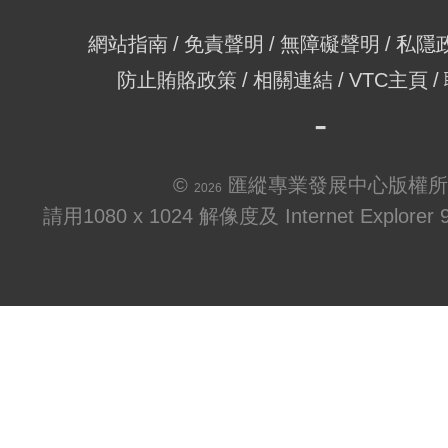
網站指南
免責聲明
無障礙聲明
私隱
防止賄賂政策
相關連結
VTC主頁
©
匯縱專業發展中心版權所
2026
請用1080 x 1024 解像度及 Internet Explo