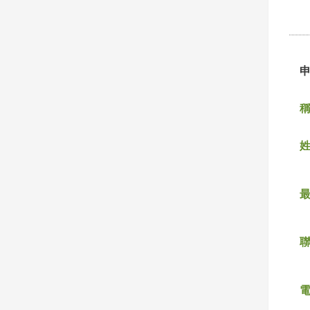
稱
姓
聯