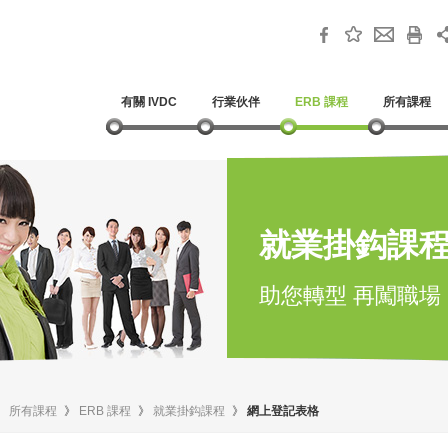
有關 IVDC
行業伙伴
ERB 課程
所有課程
就業掛鈎課
助您轉型 再闖職場
》
所有課程
》
ERB 課程
》
就業掛鈎課程
》
網上登記表格