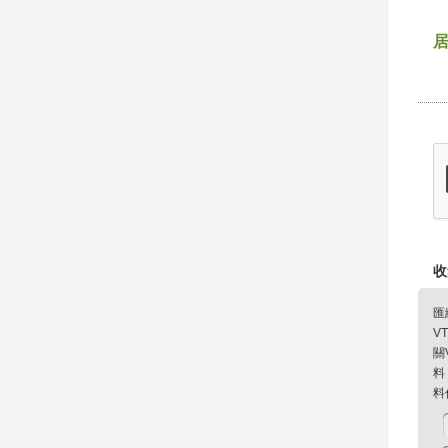
收
匯
V
關
料
料