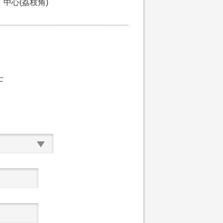
中心(荔枝角)
士