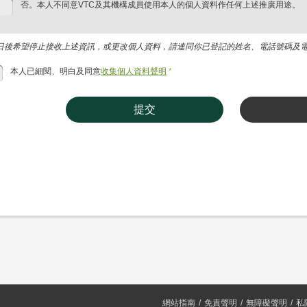
否。本人不同意VTC及其機構成員使用本人的個人資料作任何上述推廣用途。
日後希望停止接收上述資訊，或更改個人資料，請連同你已登記的姓名、電話號碼及電郵地址，
本人已細閱、明白及同意
收集個人資料聲明
*
提交
網站指南
免責聲明
無障礙聲明
私