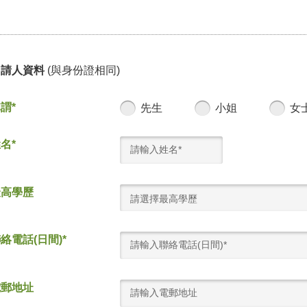
申請人資料
(與身份證相同)
謂*
先生
小姐
女
名*
最高學歷
請選擇最高學歷
絡電話(日間)*
電郵地址