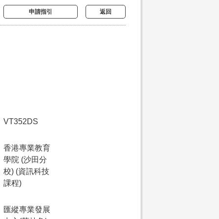
申請指引
返回
VT352DS
香港專業教育
學院 (沙田分
校) (資訊科技
課程)
匯縱專業發展