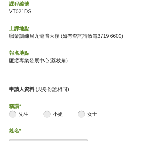
課程編號
VT021DS
上課地點
職業訓練局九龍灣大樓 (如有查詢請致電3719 6600)
報名地點
匯縱專業發展中心(荔枝角)
申請人資料
(與身份證相同)
稱謂*
先生
小姐
女士
姓名*