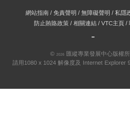
網站指南
免責聲明
無障礙聲明
私隱
防止賄賂政策
相關連結
VTC主頁
©
匯縱專業發展中心版權所
2026
請用1080 x 1024 解像度及 Internet Explo