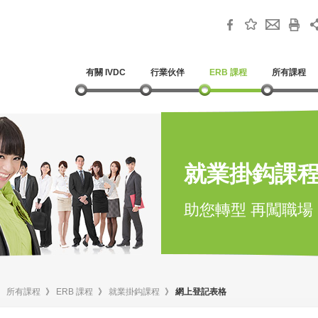
有關 IVDC
行業伙伴
ERB 課程
所有課程
就業掛鈎課
助您轉型 再闖職場
》
所有課程
》
ERB 課程
》
就業掛鈎課程
》
網上登記表格