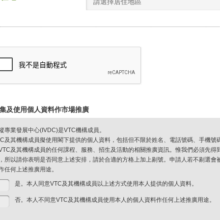
請選擇居住地區
集及使用個人資料作市場推廣
縱專業發展中心(IVDC)是VTC機構成員。
TC及其機構成員擬使用閣下提供的個人資料，包括但不限於姓名、電話號碼、手機號
VTC及其機構成員的任何課程、服務、招生及活動的相關推廣資訊。惟我們必須先得
，所以請你表明是否同意上述安排，請於合適的方格上加上剔號。申請人若不剔選會被視
作任何上述推廣用途。
是。本人同意VTC及其機構成員以上述方式使用本人提供的個人資料。
否。本人不同意VTC及其機構成員使用本人的個人資料作任何上述推廣用途。