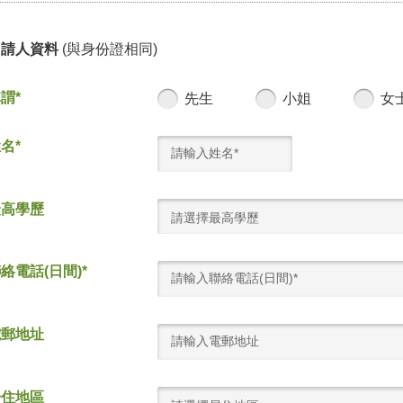
申請人資料
(與身份證相同)
謂*
先生
小姐
女
名*
最高學歷
請選擇最高學歷
絡電話(日間)*
電郵地址
居住地區