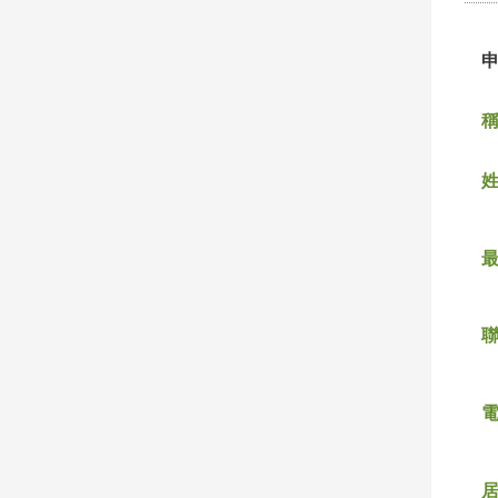
稱
姓
聯