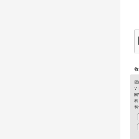
收
匯
V
關
料
料