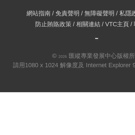
網站指南
免責聲明
無障礙聲明
私隱
防止賄賂政策
相關連結
VTC主頁
©
匯縱專業發展中心版權所
2026
請用1080 x 1024 解像度及 Internet Explo