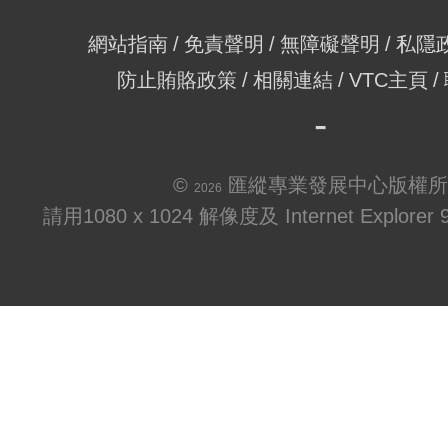
網站指南
免責聲明
無障礙聲明
私隱
防止賄賂政策
相關連結
VTC主頁
©
匯縱專業發展中心版權所
2026
請用1080 x 1024 解像度及 Internet Explo