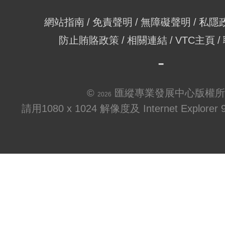
網站指南
免責聲明
無障礙聲明
私隱
防止賄賂政策
相關連結
VTC主頁
©
匯縱專業發展中心版權所
2026
請用1080 x 1024 解像度及 Internet Explo